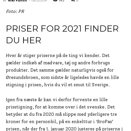
Af
Niki Funch
-
09/12/2019
143
0
Foto: PR
PRISER FOR 2021 FINDER
DU HER
Hver år stiger priserne på de ting vi kender. Det
gælder indkøb af madvare, tøj og andre forbrugs
produkter. Det samme gælder naturligvis også for
Øresundsbroen, som sidste år ligeledes havde en lille
stigning i prisen, hvis du vil et smut til Sverige.
Igen fra næste år kan vi derfor forvente en lille
prisstigning, for at komme over i det svenske. Det
betyder at du fra 2020 må slippe med yderligere tre
kroner for en personbil, på en enkelttur i ‘BroPas’
prisen, når der fra 1. januar 2020 justeres på priserne i