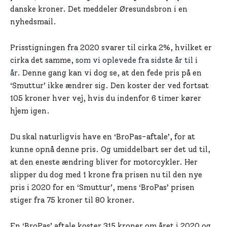
danske kroner. Det meddeler Øresundsbron i en
nyhedsmail.
Prisstigningen fra 2020 svarer til cirka 2%, hvilket er
cirka det samme,
som vi oplevede fra sidste år til i
år.
Denne gang kan vi dog se, at den fede pris på en
‘Smuttur’ ikke ændrer sig. Den koster der ved fortsat
105 kroner hver vej, hvis du indenfor 6 timer kører
hjem igen.
Du skal naturligvis have en ‘BroPas-aftale’, for at
kunne opnå denne pris. Og umiddelbart ser det ud til,
at den eneste ændring bliver for motorcykler. Her
slipper du dog med 1 krone fra prisen nu til den nye
pris i 2020 for en ‘Smuttur’, mens ‘BroPas’ prisen
stiger fra 75 kroner til 80 kroner.
En ‘BroPas’ aftale koster 315 kroner om året i 2020 og