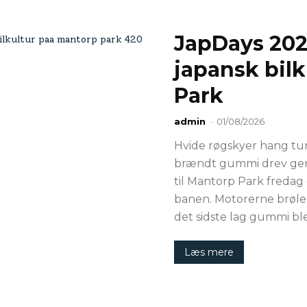
JapDays 2026
japansk bil
Park
admin
-
01/08/2026
Hvide røgskyer hang tun
brændt gummi drev gen
til Mantorp Park fredag 
banen. Motorerne brøle
det sidste lag gummi bl
Læs mere