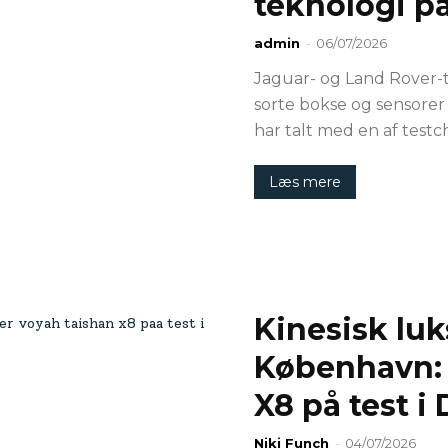
teknologi p
admin
-
06/07/2026
Jaguar- og Land Rover-
sorte bokse og sensorer 
har talt med en af testc
Læs mere
Kinesisk luk
København: 
X8 på test 
Niki Funch
-
04/07/2026