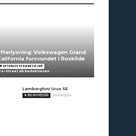
Efterlysning: Volkswagen Grand
alifornia forsvundet i Roskilde
# EFTERLYSTE KØRETØJER
ro-Street.dk Redaktionen
-
27/01/2026
Lamborghini Urus SE
24/04/2024
# BILNYHEDER