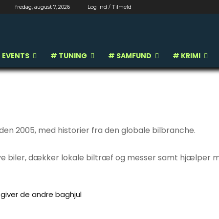
fredag, august 7, 2026
Log ind / Tilmeld
 EVENTS
# TUNING
# SAMFUND
# KRIMI
iden 2005, med historier fra den globale bilbranche.
nye biler, dækker lokale biltræf og messer samt hjælper 
 giver de andre baghjul
ET
# BILNYHEDER
# BILTEST
# BILTRÆF
# CLASSIC TUNI