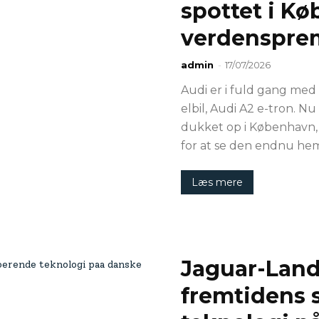
spottet i K
verdenspre
admin
-
17/07/2026
Audi er i fuld gang me
elbil, Audi A2 e-tron. N
dukket op i København, 
for at se den endnu hem
Læs mere
Jaguar-Land
fremtidens 