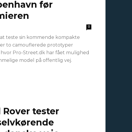
øbenhavn før
mieren
0
d at teste sin kommende kompakte
u er to camouflerede prototyper
hvor Pro-Street.dk har fået mulighed
melige model på offentlig vej.
 Rover tester
selvkørende