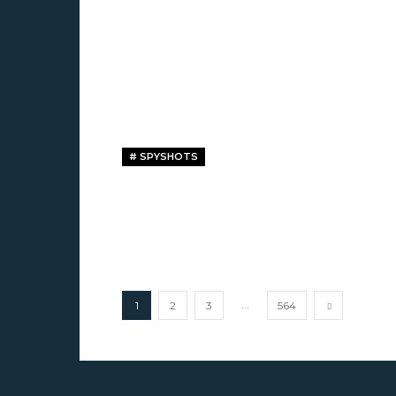
# SPYSHOTS
...
1
2
3
564