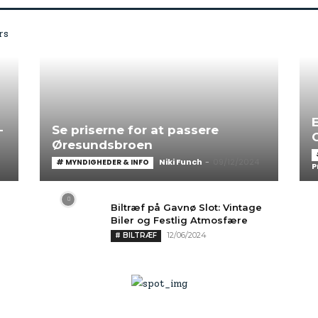
-
Se priserne for at passere
C
Øresundsbroen
Niki Funch
-
09/12/2024
# MYNDIGHEDER & INFO
P
Biltræf på Gavnø Slot: Vintage
Biler og Festlig Atmosfære
12/06/2024
# BILTRÆF