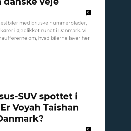
å danske veje
0
testbiler med britiske nummerplader,
kører i øjeblikket rundt i Danmark. Vi
haufførerne om, hvad bilerne laver her.
sus-SUV spottet i
Er Voyah Taishan
i Danmark?
0