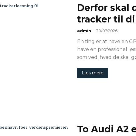
Derfor skal
tracker til di
admin
-
30/07/2026
En ting er at have en GP
have en professionel lø
som ved, hvad de skal gøre
Læs mere
To Audi A2 