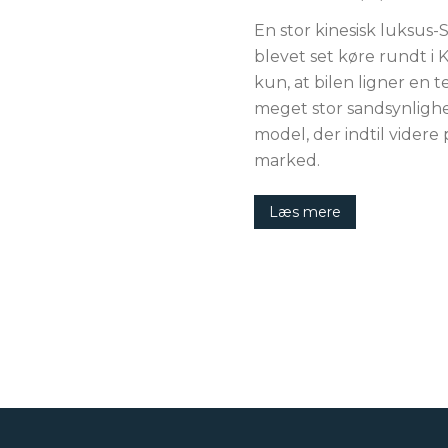
En stor kinesisk luksus
blevet set køre rundt i
kun, at bilen ligner en t
meget stor sandsynlighe
model, der indtil videre 
marked.
Læs mere