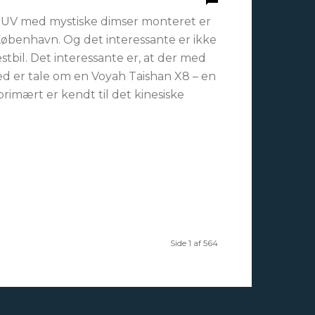
-SUV med mystiske dimser monteret er
 København. Og det interessante er ikke
estbil. Det interessante er, at der med
d er tale om en Voyah Taishan X8 – en
primært er kendt til det kinesiske
Side 1 af 564