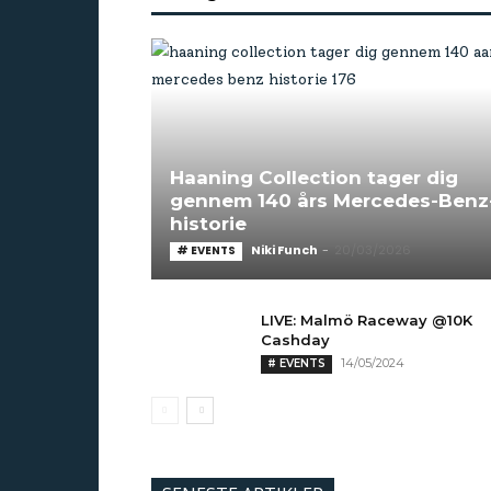
Haaning Collection tager dig
gennem 140 års Mercedes-Benz
historie
Niki Funch
-
20/03/2026
# EVENTS
LIVE: Malmö Raceway @10K
Cashday
14/05/2024
# EVENTS