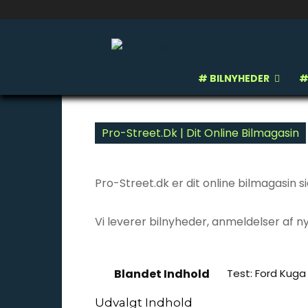
# BILNYHEDER
#
Pro-Street.dk | Dit Online Bilmagasin
Pro-Street.dk er dit online bilmagasin s
Vi leverer bilnyheder, anmeldelser af 
Blandet Indhold
Test: Ford Kuga
Udvalgt Indhold
All
# AFTERMARK