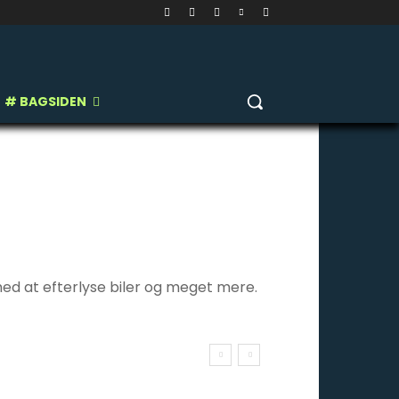
# BAGSIDEN
med at efterlyse biler og meget mere.
NG
# EFTERLYSTE KØRETØJER
Mere