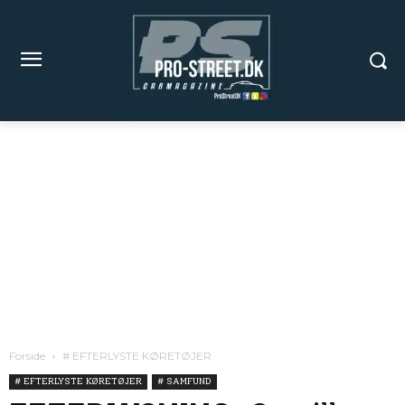
Forside
# EFTERLYSTE KØRETØJER
# EFTERLYSTE KØRETØJER
# SAMFUND