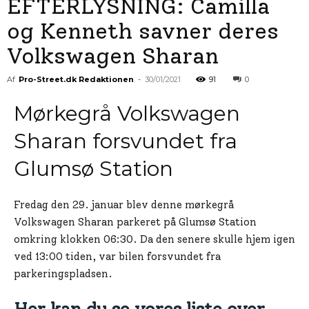
EFTERLYSNING: Camilla
og Kenneth savner deres
Volkswagen Sharan
Af
Pro-Street.dk Redaktionen
-
30/01/2021
91
0
Mørkegrå Volkswagen
Sharan forsvundet fra
Glumsø Station
Fredag den 29. januar blev denne mørkegrå
Volkswagen Sharan parkeret på Glumsø Station
omkring klokken 06:30. Da den senere skulle hjem igen
ved 13:00 tiden, var bilen forsvundet fra
parkeringspladsen.
Her kan du se vores liste over