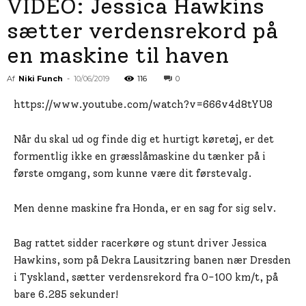
VIDEO: Jessica Hawkins
sætter verdensrekord på
en maskine til haven
Af
Niki Funch
-
10/06/2019
116
0
https://www.youtube.com/watch?v=666v4d8tYU8
Når du skal ud og finde dig et hurtigt køretøj, er det
formentlig ikke en græsslåmaskine du tænker på i
første omgang, som kunne være dit førstevalg.
Men denne maskine fra Honda, er en sag for sig selv.
Bag rattet sidder racerkøre og stunt driver Jessica
Hawkins, som på Dekra Lausitzring banen nær Dresden
i Tyskland, sætter verdensrekord fra 0-100 km/t, på
bare 6.285 sekunder!