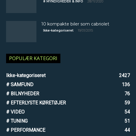
28/11/2020
# MYNDIGHEDER & INFO
10 kompakte biler som cabriolet
19/01/2015
Ikke-kategoriseret
POPULÆR KATEGORI
Ikke-kategoriseret
2427
# SAMFUND
136
# BILNYHEDER
76
# EFTERLYSTE KØRETØJER
59
# VIDEO
54
# TUNING
51
# PERFORMANCE
44