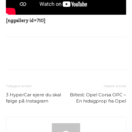
[nggallery id=710]
Tidligere artikel
Næste artikel
3 HyperCar ejere du skal
Biltest: Opel Corsa OPC –
følge på Instagram
En hidsigprop fra Opel