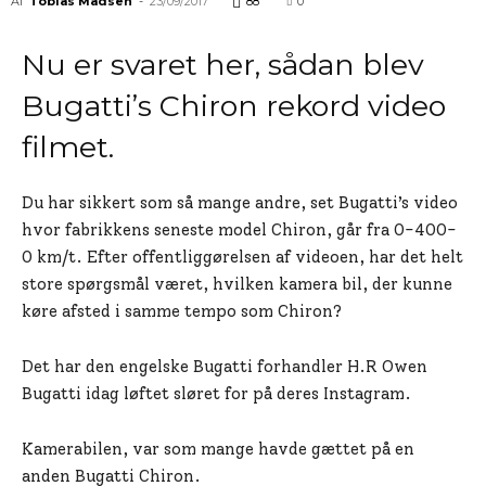
Af
Tobias Madsen
-
23/09/2017
88
0
Nu er svaret her, sådan blev
Bugatti’s Chiron rekord video
filmet.
Du har sikkert som så mange andre, set Bugatti’s video
hvor fabrikkens seneste model Chiron, går fra 0-400-
0 km/t. Efter offentliggørelsen af videoen, har det helt
store spørgsmål været, hvilken kamera bil, der kunne
køre afsted i samme tempo som Chiron?
Det har den engelske Bugatti forhandler H.R Owen
Bugatti idag løftet sløret for på deres Instagram.
Kamerabilen, var som mange havde gættet på en
anden Bugatti Chiron.