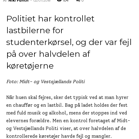
Af
Niki Funch
-
02/07/2018
104
0
Politiet har kontrollet
lastbilerne for
studenterkørsel, og der var fejl
på over halvdelen af
køretøjerne
Foto: Midt- og Vestsjællands Politi
Når huen skal fejres, sker det typisk ved at man hyrer
en chauffør og en lastbil. Bag på ladet holdes der fest
med fuld musik og alkohol, mens der stoppes ind ved
elevernes forældre. Men en kontrol foretaget af Midt-
og Vestsjællands Politi viser, at over halvdelen af de
kontrollerede køretøjer havde fejl og mangler.