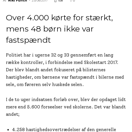
Af
Niki Funch
-
25/08/2017
108
0
Over 4.000 kørte for stærkt,
mens 48 børn ikke var
fastspændt
Politiet har i ugerne 32 og 33 gennemført en lang
række kontroller, i forbindelse med Skolestart 2017.
Der blev blandt andet fokuseret på bilisternes
hastigheder, om børnene var fastspændt i bilerne med
sele, om føreren selv huskede selen.
I de to uger indsatsen forløb over, blev der opdaget lidt
mere end 5.600 forseelser ved skolerne. Det var blandt
andet;
4.258 hastighedsovertrædelser af den generelle