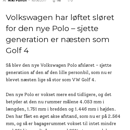
Af
Niki Funch
-
16/06/2017
116
0
Volkswagen har løftet sløret
for den nye Polo – sjette
generation er næsten som
Golf 4
Så blev den nye Volkswagen Polo afsløret – sjette
generation af den af den lille personbil, som nu er
blevet næsten lige så stor som VW Golf 4.
Den nye Polo er vokset mere end tidligere, og det
betyder at den nu rummer målene 4.053 mm i
længden, 1.751 mm i bredden og 1.446 mm i højden.
Den har fået en øget akse afstand, som nu er på 2.564
mm, og så er bagagerummet vokset til intet mindre