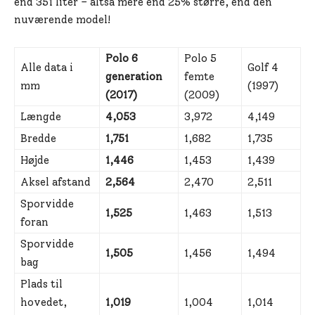
end 351 liter – altså mere end 25% større, end den
nuværende model!
Polo 6
Polo 5
Alle data i
Golf 4
generation
femte
mm
(1997)
(2017)
(2009)
Længde
4,053
3,972
4,149
Bredde
1,751
1,682
1,735
Højde
1,446
1,453
1,439
Aksel afstand
2,564
2,470
2,511
Sporvidde
1,525
1,463
1,513
foran
Sporvidde
1,505
1,456
1,494
bag
Plads til
hovedet,
1,019
1,004
1,014