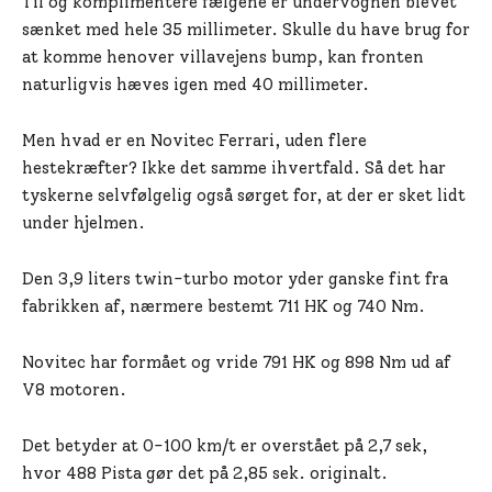
Til og komplimentere fælgene er undervognen blevet
sænket med hele 35 millimeter. Skulle du have brug for
at komme henover villavejens bump, kan fronten
naturligvis hæves igen med 40 millimeter.
Men hvad er en Novitec Ferrari, uden flere
hestekræfter? Ikke det samme ihvertfald. Så det har
tyskerne selvfølgelig også sørget for, at der er sket lidt
under hjelmen.
Den 3,9 liters twin-turbo motor yder ganske fint fra
fabrikken af, nærmere bestemt 711 HK og 740 Nm.
Novitec har formået og vride 791 HK og 898 Nm ud af
V8 motoren.
Det betyder at 0-100 km/t er overstået på 2,7 sek,
hvor 488 Pista gør det på 2,85 sek. originalt.