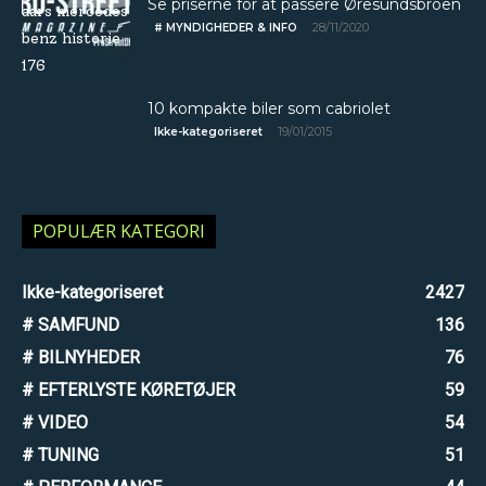
Se priserne for at passere Øresundsbroen
28/11/2020
# MYNDIGHEDER & INFO
10 kompakte biler som cabriolet
19/01/2015
Ikke-kategoriseret
POPULÆR KATEGORI
Ikke-kategoriseret
2427
# SAMFUND
136
# BILNYHEDER
76
# EFTERLYSTE KØRETØJER
59
# VIDEO
54
# TUNING
51