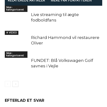
RELATEREDE ARTIKLER
MERE FRA FORFATTEREN
Ikke-
kategoriseret
Live streaming til ægte
fodboldfans
# VIDEO
Richard Hammond vil restaurere
Oliver
Ikke-
kategoriseret
FUNDET: Blå Volkswagen Golf
savnes i Vejle
EFTERLAD ET SVAR