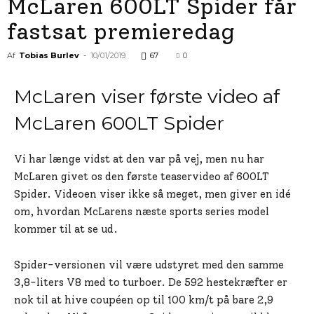
McLaren 600LT Spider får
fastsat premieredag
Af
Tobias Burlev
-
10/01/2019
67
0
McLaren viser første video af
McLaren 600LT Spider
Vi har længe vidst at den var på vej, men nu har
McLaren givet os den første teaservideo af 600LT
Spider. Videoen viser ikke så meget, men giver en idé
om, hvordan McLarens næste sports series model
kommer til at se ud.
Spider-versionen vil være udstyret med den samme
3,8-liters V8 med to turboer. De 592 hestekræfter er
nok til at hive coupéen op til 100 km/t på bare 2,9