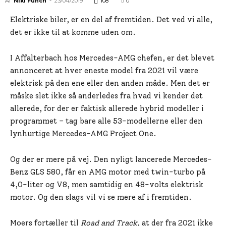
Af
Niki Funch
-
23/04/2019
108
0
Elektriske biler, er en del af fremtiden. Det ved vi alle,
det er ikke til at komme uden om.
I Affalterbach hos Mercedes-AMG chefen, er det blevet
annonceret at hver eneste model fra 2021 vil være
elektrisk på den ene eller den anden måde. Men det er
måske slet ikke så anderledes fra hvad vi kender det
allerede, for der er faktisk allerede hybrid modeller i
programmet – tag bare alle 53-modellerne eller den
lynhurtige Mercedes-AMG Project One.
Og der er mere på vej. Den nyligt lancerede Mercedes-
Benz GLS 580, får en AMG motor med twin-turbo på
4,0-liter og V8, men samtidig en 48-volts elektrisk
motor. Og den slags vil vi se mere af i fremtiden.
Moers fortæller til
Road and Track
, at der fra 2021 ikke