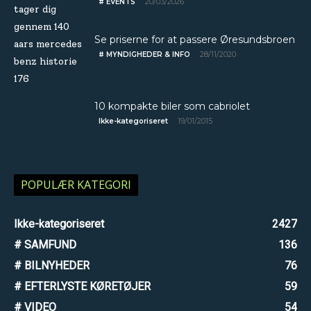
20/03/2026
# EVENTS
Se priserne for at passere Øresundsbroen
28/11/2020
# MYNDIGHEDER & INFO
10 kompakte biler som cabriolet
19/01/2015
Ikke-kategoriseret
POPULÆR KATEGORI
Ikke-kategoriseret
2427
# SAMFUND
136
# BILNYHEDER
76
# EFTERLYSTE KØRETØJER
59
# VIDEO
54