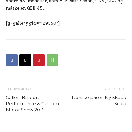
andre 45-modeller, som A-Klasse Sedan, CLA, GLA og
måske en GLB 45.
[g-gallery gid=”129550″]
Tidligere artikel
Næste artikel
Galleri: Bilsport
Danske priser: Ny Skoda
Performance & Custom
Scala
Motor Show 2019