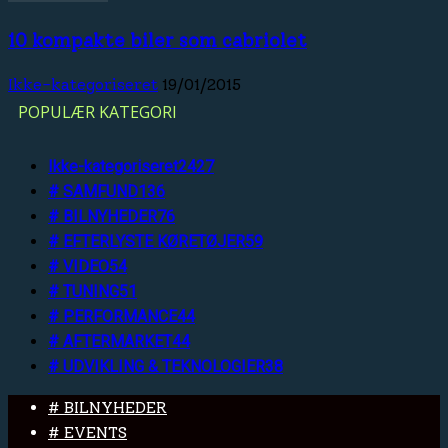
10 kompakte biler som cabriolet
Ikke-kategoriseret
19/01/2015
POPULÆR KATEGORI
Ikke-kategoriseret
2427
# SAMFUND
136
# BILNYHEDER
76
# EFTERLYSTE KØRETØJER
59
# VIDEO
54
# TUNING
51
# PERFORMANCE
44
# AFTERMARKET
44
# UDVIKLING & TEKNOLOGIER
38
# BILNYHEDER
# EVENTS