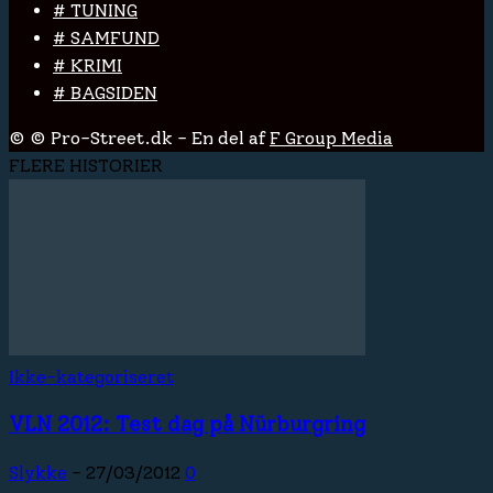
# TUNING
# SAMFUND
# KRIMI
# BAGSIDEN
© © Pro-Street.dk - En del af
F Group Media
FLERE HISTORIER
Ikke-kategoriseret
VLN 2012: Test dag på Nürburgring
Slykke
-
27/03/2012
0