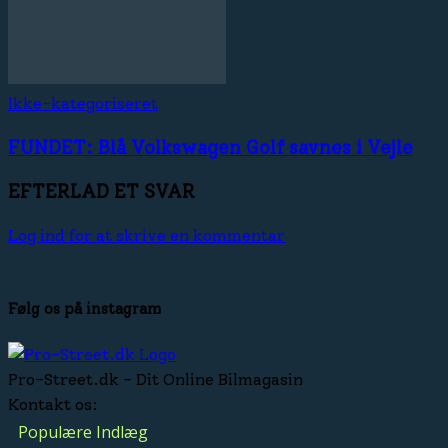
Ikke-kategoriseret
FUNDET: Blå Volkswagen Golf savnes i Vejle
EFTERLAD ET SVAR
Log ind for at skrive en kommentar
Følg os på instagram
@ProStreetDK
Pro-Street.dk - Dit Online Bilmagasin
Kontakt os:
Web@Pro-Street.dk
Populære Indlæg