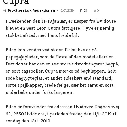
Cupra
Af
Pro-Street.dk Redaktionen
-
16/01/2019
69
0
I weekenden den 11-13 januar, er Kaspar fra Hvidovre
blevet en Seat Leon Cupra fattigere. Tyve er nemlig
stukket afsted, med hans hvide bil.
Bilen kan kendes ved at den f.eks ikke er på
papegøjeplader, som de fleste af den model ellers er.
Derudover har den et sæt store udstødningsrør bagpå,
en sort tagspoiler, Cupra mærke på bagklappen, helt
røde baglygteglas, et andet sideskørt end standard,
sorte spejlkapper, brede fælge, sænket samt en sort
underlæbe under forkofangeren.
Bilen er forsvundet fra adressen Hvidovre Enghavevej
62, 2650 Hvidovre, i perioden fredag den 11/1-2019 til
søndag den 13/1-2019.