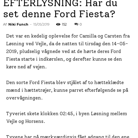
EFTERLYSNING: Har du
set denne Ford Fiesta?
Af
Niki Funch
-
15/05/2019
152
0
Det var en kedelig oplevelse for Camilla og Carsten fra
Løsning ved Vejle, da de natten til tirsdag den 14-05-
2019, pludselig vågnede ved at de hørte deres Ford
Fiesta starte i indkørslen, og derefter kunne se den
køre ned af vejen.
Den sorte Ford Fiesta blev stjålet af to hætteklædte
mænd i hættetrøjer, kunne parret efterfølgende se på
overvågningen.
Tyveriet skete klokken 02:45, i byen Løsning mellem
Vejle og Horsens.
Tyvene har på mærkværdigvis fået adgang til den ene