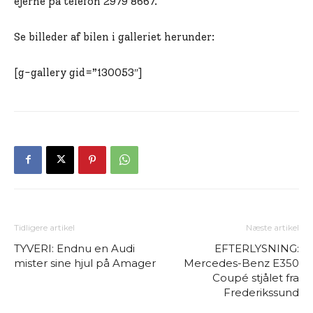
ejerne på telefon 2979 8667.
Se billeder af bilen i galleriet herunder:
[g-gallery gid=”130053″]
Tidligere artikel
Næste artikel
TYVERI: Endnu en Audi
EFTERLYSNING:
mister sine hjul på Amager
Mercedes-Benz E350
Coupé stjålet fra
Frederikssund