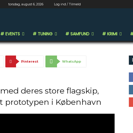
ng G9 prototype fang
torsdag, august 6, 2026
Log ind / Tilmeld
# EVENTS
# TUNING
# SAMFUND
# KRIMI
#
Pinterest
WhatsApp
 med deres store flagskip,
et prototypen i København