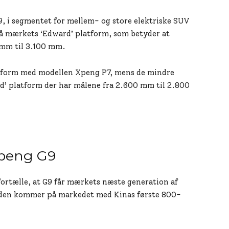
 i segmentet for mellem- og store elektriske SUV
 på mærkets ‘Edward’ platform, som betyder at
 mm til 3.100 mm.
atform med modellen Xpeng P7, mens de mindre
id’ platform der har målene fra 2.600 mm til 2.800
Xpeng G9
fortælle, at G9 får mærkets næste generation af
t den kommer på markedet med Kinas første 800-