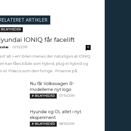
RELATERET ARTIKLER
 BILNYHEDER
yundai IONIQ får facelift
colai
-
01/10/2019
0
d 'alt-i-en'-bilen menes der naturligvis at IONIQ
en kan fåes både som hybrid, plug-in hybrid og
n el. Præcis som den forrige. Priserne på...
Nu får Volkswagen R-
modellerne nyt logo
07/10/2019
# BILNYHEDER
Hyundai og OL atlet i nyt
eksperiment
08/10/2019
# BILNYHEDER