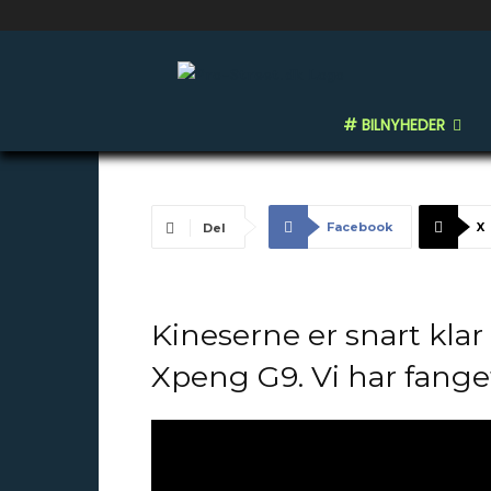
SPYSHOTS: Xpe
København
# BILNYHEDER
-
By
Niki Funch
12/07/2022
378
0
Facebook
X
Del
Kineserne er snart klar
Xpeng G9. Vi har fang