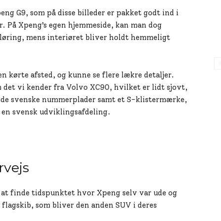
eng G9, som på disse billeder er pakket godt ind i
ljer. På Xpeng’s egen hjemmeside, kan man dog
sløring, mens interiøret bliver holdt hemmeligt
 kørte afsted, og kunne se flere lækre detaljer.
det vi kender fra Volvo XC90, hvilket er lidt sjovt,
røde svenske nummerplader samt et S-klistermærke,
d en svensk udviklingsafdeling.
vejs
r at finde tidspunktet hvor Xpeng selv var ude og
flagskib, som bliver den anden SUV i deres