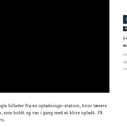
#
H
Ni
Me
ig
re
 nogle billeder fra en opladnings-station, hvor læsere
 som holdt og var i gang med at blive opladt. Få
vn.