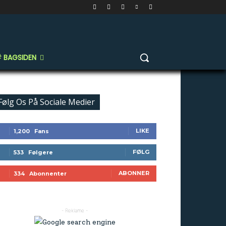
et i
 BAGSIDEN
Følg Os På Sociale Medier
LIKE
1,200
Fans
FØLG
533
Følgere
ABONNER
334
Abonnenter
- Reklame -