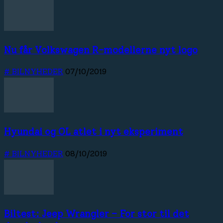
Nu får Volkswagen R-modellerne nyt logo
# BILNYHEDER
07/10/2019
Hyundai og OL atlet i nyt eksperiment
# BILNYHEDER
08/10/2019
Biltest: Jeep Wrangler – For stor til det