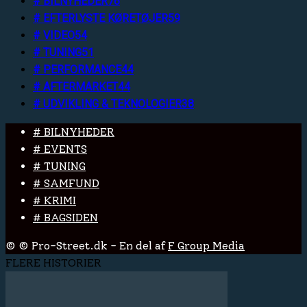
# BILNYHEDER
76
# EFTERLYSTE KØRETØJER
59
# VIDEO
54
# TUNING
51
# PERFORMANCE
44
# AFTERMARKET
44
# UDVIKLING & TEKNOLOGIER
38
# BILNYHEDER
# EVENTS
# TUNING
# SAMFUND
# KRIMI
# BAGSIDEN
© © Pro-Street.dk - En del af
F Group Media
FLERE HISTORIER