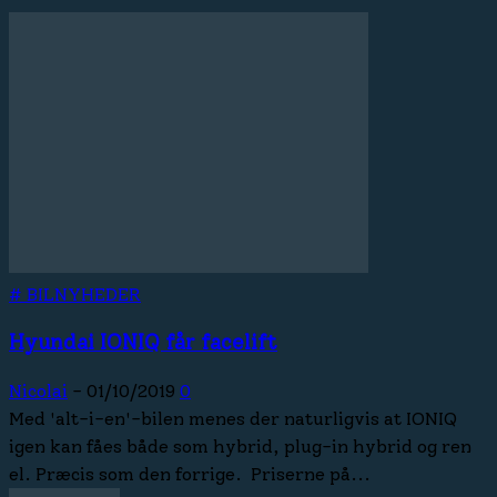
# BILNYHEDER
Hyundai IONIQ får facelift
Nicolai
-
01/10/2019
0
Med 'alt-i-en'-bilen menes der naturligvis at IONIQ
igen kan fåes både som hybrid, plug-in hybrid og ren
el. Præcis som den forrige. Priserne på...