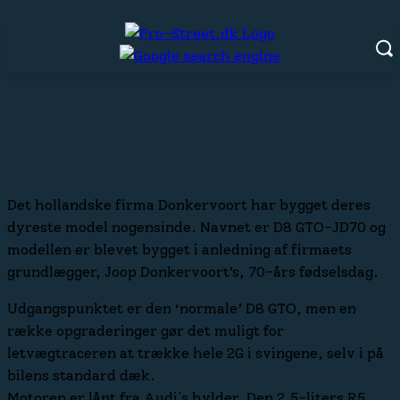
Facebook
X
Pinterest
WhatsAp
Det hollandske firma Donkervoort har bygget deres
dyreste model nogensinde. Navnet er D8 GTO-JD70 og
modellen er blevet bygget i anledning af firmaets
grundlægger, Joop Donkervoort’s, 70-års fødselsdag.
Udgangspunktet er den ‘normale’ D8 GTO, men en
række opgraderinger gør det muligt for
letvægtraceren at trække hele 2G i svingene, selv i på
bilens standard dæk.
Motoren er lånt fra Audi´s hylder. Den 2,5-liters R5