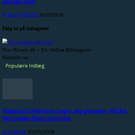
danske land
# BILNYHEDER
15/10/2019
Følg os på instagram
@ProStreetDK
Pro-Street.dk - Dit Online Bilmagasin
Kontakt os:
Web@Pro-Street.dk
Populære Indlæg
Haaning Collection tager dig gennem 140 års
Mercedes-Benz-historie
# EVENTS
20/03/2026