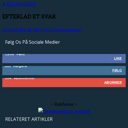
# BILNYHEDER
EFTERLAD ET SVAR
Log ind for at skrive en kommentar
Følg Os På Sociale Medier
1,200
Fans
LIKE
533
Følgere
FØLG
334
Abonnenter
ABONNER
- Reklame -
RELATERET ARTIKLER