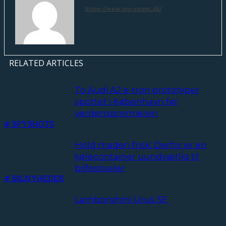
https://www.pro-street.dk/
RELATED ARTICLES
To Audi A2 e-tron prototyper
spottet i København før
verdenspremieren
# SPYSHOTS
Hold maden frisk: Derfor er en
kølecontainer uundværlig til
bilfestivaler
# BILNYHEDER
Lamborghini Urus SE