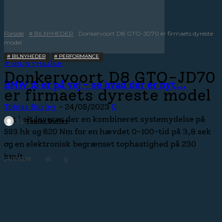
Forside
# BILNYHEDER
Donkervoort D8 GTO-JD70 er firmaets dyreste
model
# BILNYHEDER
# PERFORMANCE
# BILNYHEDER
Donkervoort D8 GTO-JD70
BMW i5 er på vej – se hvad der er nyt...
er firmaets dyreste model
Tobias Burlev
-
24/05/2023
0
Alt i alt leveres der en kombineret systemydelse på
By
Tobias Burlev
593 hk og 820 Nm for en hævdet 0-100-tid på 3,8 sek
-
og en elektronisk begrænset tophastighed på 230
km/t.
24/10/2019
61
0