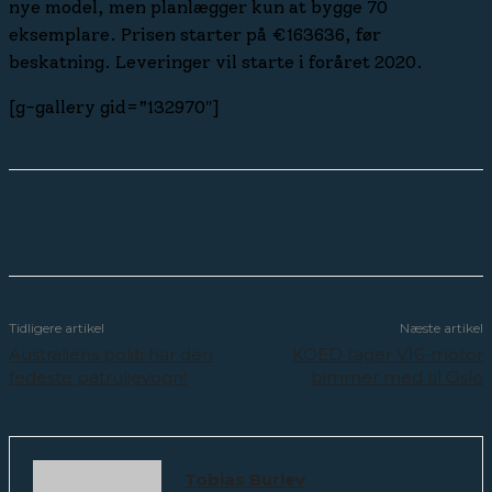
nye model, men planlægger kun at bygge 70
eksemplare. Prisen starter på €163636, før
beskatning. Leveringer vil starte i foråret 2020.
[g-gallery gid=”132970″]
Tidligere artikel
Næste artikel
Australiens politi har den
KOED tager V16-motor
fedeste patruljevogn!
bimmer med til Oslo
Tobias Burlev