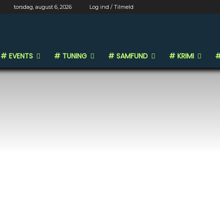
torsdag, august 6, 2026
Log ind / Tilmeld
# EVENTS
# TUNING
# SAMFUND
# KRIMI
#