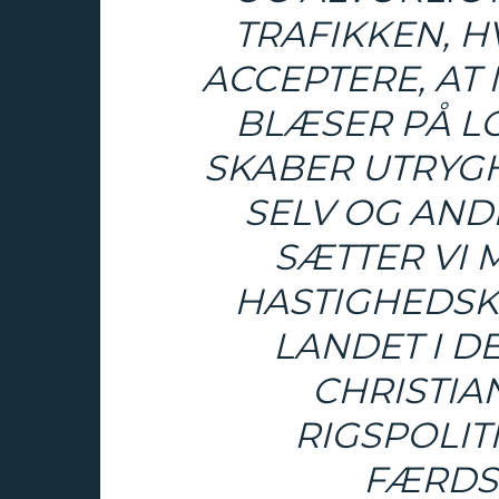
TRAFIKKEN, H
ACCEPTERE, AT
BLÆSER PÅ LO
SKABER UTRYGH
SELV OG ANDR
SÆTTER VI 
HASTIGHEDSK
LANDET I D
CHRISTIA
RIGSPOLIT
FÆRDS