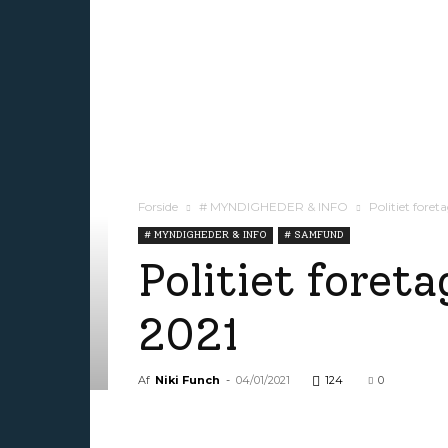
Forside
# MYNDIGHEDER & INFO
Politiet foret
# MYNDIGHEDER & INFO
# SAMFUND
Politiet foreta
2021
Af
Niki Funch
-
04/01/2021
124
0