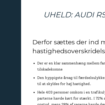
UHELD: AUDI R
Derfor sættes der ind
hastighedsoverskridels
Der er en klar sammenhæng mellem fart
tilskadekomne
Den hyppigste årsag til færdselsulykke
til at skyldes for høj hastighed.
Hele 403 personer omkom i en trafikul
parterne havde kørt for stærkt. I 72% 
opstod, mens 28% af sagerne havde døde