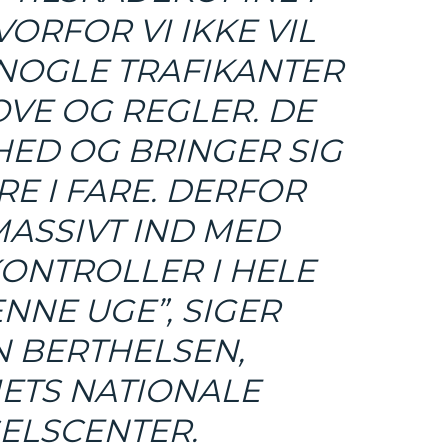
VORFOR VI IKKE VIL
 NOGLE TRAFIKANTER
VE OG REGLER. DE
ED OG BRINGER SIG
E I FARE. DERFOR
MASSIVT IND MED
ONTROLLER I HELE
ENNE UGE”, SIGER
N BERTHELSEN,
IETS NATIONALE
ELSCENTER.