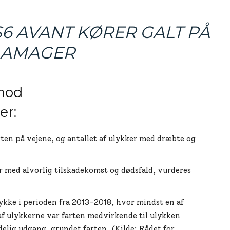
S6 AVANT KØRER GALT PÅ
AMAGER
 mod
er:
en på vejene, og antallet af ulykker med dræbte og
r med alvorlig tilskadekomst og dødsfald, vurderes
ykke i perioden fra 2013-2018, hvor mindst en af
af ulykkerne var farten medvirkende til ulykken
lig udgang, grundet farten. (Kilde: Rådet for