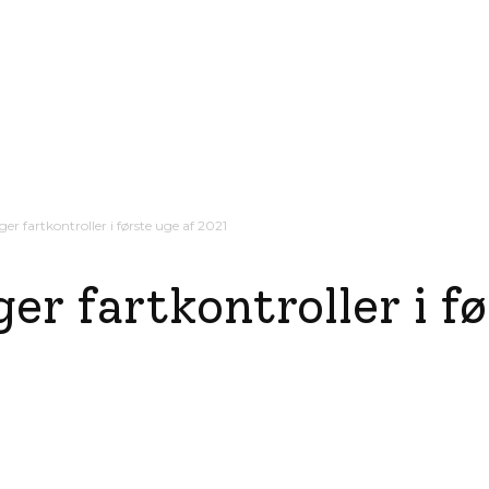
ager fartkontroller i første uge af 2021
ger fartkontroller i f