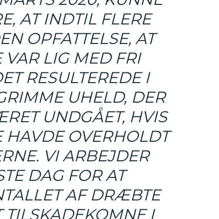
E, AT INDTIL FLERE
DEN OPFATTELSE, AT
VAR LIG MED FRI
ET RESULTEREDE I
GRIMME UHELD, DER
RET UNDGÅET, HVIS
E HAVDE OVERHOLDT
NE. VI ARBEJDER
TE DAG FOR AT
TALLET AF DRÆBTE
 TILSKADEKOMNE I