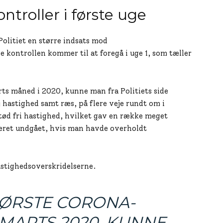
ontroller i første uge
Politiet en større indsats mod
e kontrollen kommer til at foregå i uge 1, som tæller
rts måned i 2020, kunne man fra Politiets side
j hastighed samt ræs, på flere veje rundt om i
tød fri hastighed, hvilket gav en række meget
æret undgået, hvis man havde overholdt
astighedsoverskridelserne.
FØRSTE CORONA-
MARTS 2020, KUNNE