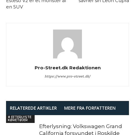
Esteso V2 er et monster af
savner sin Leon Cupra
en SUV
Pro-Street.dk Redaktionen
https://www.pro-street.dk/
RELATEREDE ARTIKLER
MERE FRA FORFATTEREN
# EFTERLYSTE
KØRETØJER
Efterlysning: Volkswagen Grand
California forsvundet i Roskilde