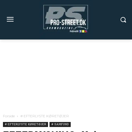
Forside
# EFTERLYSTE KØRETØJER
# EFTERLYSTE KØRETØJER
# SAMFUND