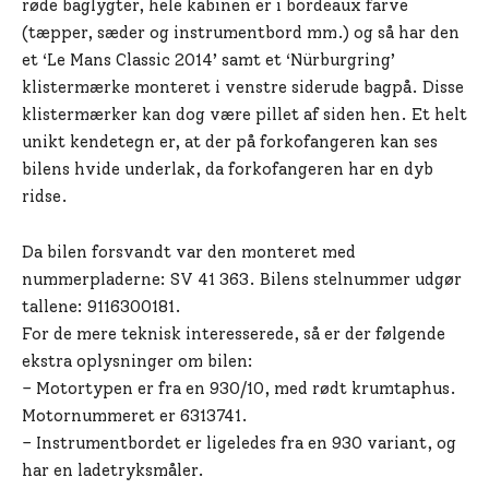
røde baglygter, hele kabinen er i bordeaux farve
(tæpper, sæder og instrumentbord mm.) og så har den
et ‘Le Mans Classic 2014’ samt et ‘Nürburgring’
klistermærke monteret i venstre siderude bagpå. Disse
klistermærker kan dog være pillet af siden hen. Et helt
unikt kendetegn er, at der på forkofangeren kan ses
bilens hvide underlak, da forkofangeren har en dyb
ridse.
Da bilen forsvandt var den monteret med
nummerpladerne: SV 41 363. Bilens stelnummer udgør
tallene: 9116300181.
For de mere teknisk interesserede, så er der følgende
ekstra oplysninger om bilen:
– Motortypen er fra en 930/10, med rødt krumtaphus.
Motornummeret er 6313741.
– Instrumentbordet er ligeledes fra en 930 variant, og
har en ladetryksmåler.