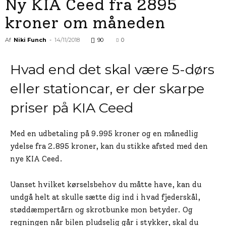
Ny KIA Ceed fra 2895
kroner om måneden
Af
Niki Funch
-
14/11/2018
90
0
Hvad end det skal være 5-dørs
eller stationcar, er der skarpe
priser på KIA Ceed
Med en udbetaling på 9.995 kroner og en månedlig
ydelse fra 2.895 kroner, kan du stikke afsted med den
nye KIA Ceed.
Uanset hvilket kørselsbehov du måtte have, kan du
undgå helt at skulle sætte dig ind i hvad fjederskål,
støddæmpertårn og skrotbunke mon betyder. Og
regningen når bilen pludselig går i stykker, skal du