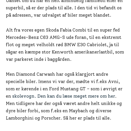
Uanset om du har en helt almindelig familiebil eller en
superbil, så er der plads til alle. I den tid vi befandt os
på adressen, var udvalget af biler meget blandet.
Alt fra vores egen Skoda Fabia Combi til en super fed
Mercedes-Benz C63 AMG-S ude foran, til en ekstremt
flot og meget velholdt rød BMW E30 Cabriolet, ja til
sågar en kæmpe stor Kenworth amerikanerlastbil, som
var parkeret inde i baggården.
Men Diamond Carwash har også klargjort andre
specielle biler. Imens vi var der, mødte vi f.eks Avni,
som er kørende i en Ford Mustang GT – som i øvrigt er
en
skolevogn. Den kan du læse meget mere om her
.
Men tidligere har der også været andre helt unikke og
dyre biler forbi, som f.eks en Maybach og diverse
Lamborghini og Porscher. Så her er plads til alle.