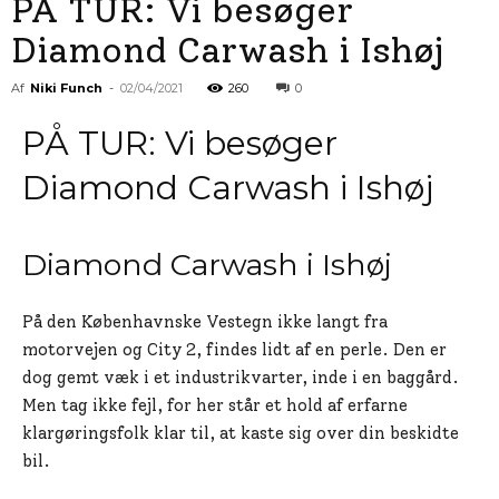
PÅ TUR: Vi besøger
Diamond Carwash i Ishøj
Af
Niki Funch
-
02/04/2021
260
0
PÅ TUR: Vi besøger
Diamond Carwash i Ishøj
Diamond Carwash i Ishøj
På den Københavnske Vestegn ikke langt fra
motorvejen og City 2, findes lidt af en perle. Den er
dog gemt væk i et industrikvarter, inde i en baggård.
Men tag ikke fejl, for her står et hold af erfarne
klargøringsfolk klar til, at kaste sig over din beskidte
bil.