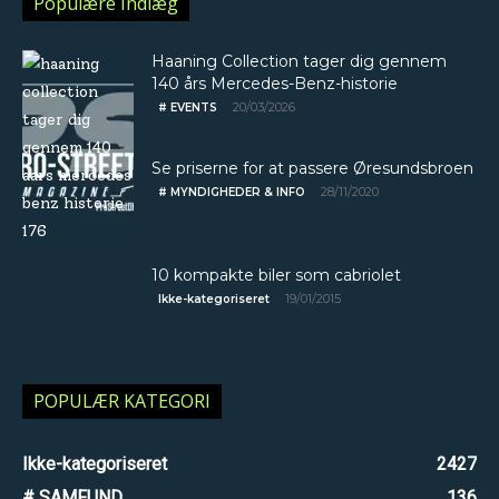
Populære Indlæg
Haaning Collection tager dig gennem
140 års Mercedes-Benz-historie
20/03/2026
# EVENTS
Se priserne for at passere Øresundsbroen
28/11/2020
# MYNDIGHEDER & INFO
10 kompakte biler som cabriolet
19/01/2015
Ikke-kategoriseret
POPULÆR KATEGORI
Ikke-kategoriseret
2427
# SAMFUND
136