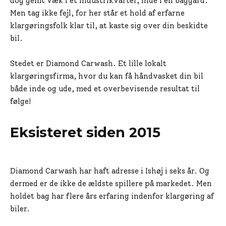
dog gemt væk i et industrikvarter, inde i en baggård.
Men tag ikke fejl, for her står et hold af erfarne
klargøringsfolk klar til, at kaste sig over din beskidte
bil.
Stedet er Diamond Carwash. Et lille lokalt
klargøringsfirma, hvor du kan få håndvasket din bil
både inde og ude, med et overbevisende resultat til
følge!
Eksisteret siden 2015
Diamond Carwash har haft adresse i Ishøj i seks år. Og
dermed er de ikke de ældste spillere på markedet. Men
holdet bag har flere års erfaring indenfor klargøring af
biler.