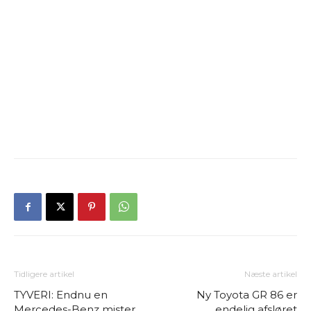
Tidligere artikel
Næste artikel
TYVERI: Endnu en
Ny Toyota GR 86 er
Mercedes-Benz mister
endelig afsløret