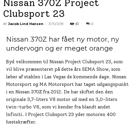
Nissan 370Z Project
Clubsport 23
Af
Jacob Lind Hansen
-
31/10/2018
61
0
Nissan 370Z har fået ny motor, ny
undervogn og er meget orange
Byd velkommen til Nissan Project Clubsport 23, som
vil blive præsenteret på dette års SEMA Show, som
løber af stablen i Las Vegas de kommende dage. Nissan
Motorsport og MA Motorsport har taget udgangspunkt
i en Nissan 370Z fra 2012. De har skiftet den den
originale 3,7-liters V6 motor ud med en 3,0-liters
twin-turbo V6, som vi kender fra blandt andet
Infiniti. I Project Clubsport 23 yder motoren 400
hestekræfter.