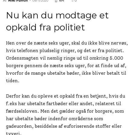
Af
Niki Funch
-
09/11/2020
164
0
Nu kan du modtage et
opkald fra politiet
Hen over de næste seks uger, skal du ikke blive nervøs,
hvis telefonen pludselig ringer, og det er fra politiet.
Ordensmagten vil nemlig ringe ud til omkring 5.000
borgere gennem de næste seks uger, for at finde ud af,
hvorfor de mange ubetalte bøder, ikke bliver betalt til
tiden.
Derfor kan du opleve et opkald fra en betjent, hvis du
f.eks har ubetalte fartbøder eller andet, relateret til
færdselsloven. Men det gælder også for borgere, som
har ubetalte bøder indenfor områderne som
gadeuorden, besiddelse af euforiserende stoffer eller
tyveri.